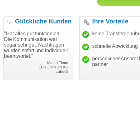
Glückliche Kunden
Ihre Vorteile
gut funktioniert.
"Danke für den schnellen
keine Transfergebüh
"Ich bin d
nikation war
Transfer und guten Service!"
Wunschdo
 gut. Nachfragen
haben. Die
schnelle Abwicklung
Thomas Schäfer
ort und individuell
mein Busi
i can eckert communication GmbH
Würzburg
t."
hundertpro
persönlicher Ansprec
Martin Timm
partner
EUROIMMUN AG
Lübeck