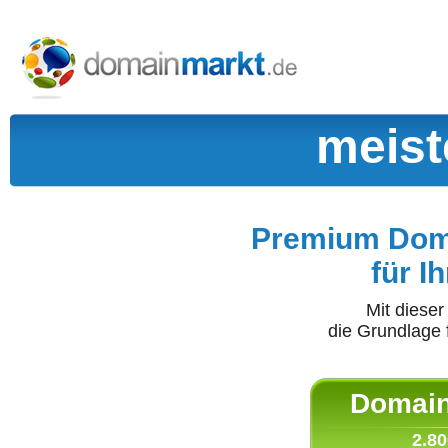
meist
Premium Doma
für I
Mit diese
die Grundlage 
Domain 
2.80